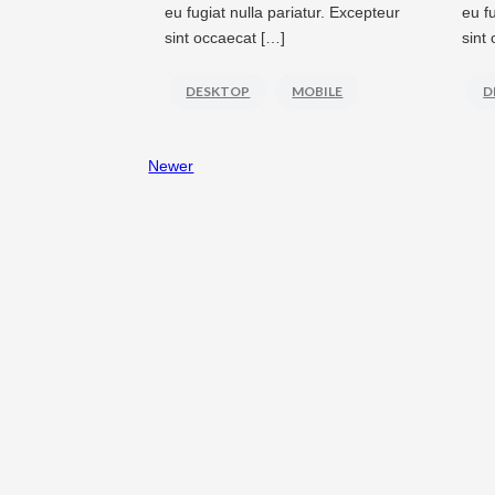
eu fugiat nulla pariatur. Excepteur
eu f
sint occaecat […]
sint
DESKTOP
MOBILE
D
Newer