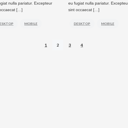
ugiat nulla pariatur. Excepteur
eu fugiat nulla pariatur. Excepteu
 occaecat […]
sint occaecat […]
ESKTOP
MOBILE
DESKTOP
MOBILE
1
2
3
4