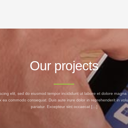
Our projects
scing elit, sed do eiusmod tempor incididunt ut labore et dolore magna
 ex ea commodo consequat. Duis aute irure dolor in reprehenderit in volup
pariatur. Excepteur sint occaecat […]