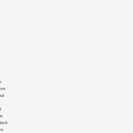
o
ore
 ad
t
t.
derit
re