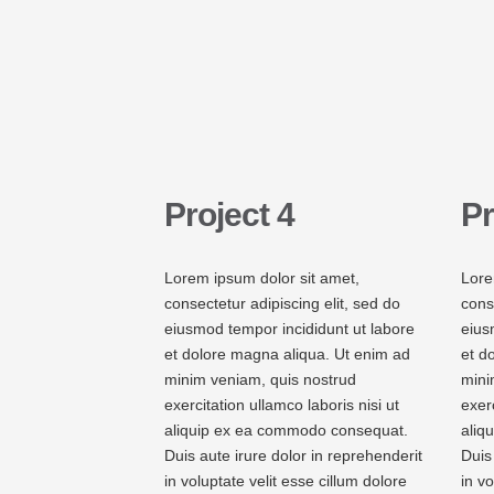
Project 4
Pr
Lorem ipsum dolor sit amet,
Lore
consectetur adipiscing elit, sed do
cons
eiusmod tempor incididunt ut labore
eius
et dolore magna aliqua. Ut enim ad
et d
minim veniam, quis nostrud
mini
exercitation ullamco laboris nisi ut
exerc
aliquip ex ea commodo consequat.
aliq
Duis aute irure dolor in reprehenderit
Duis
in voluptate velit esse cillum dolore
in vo